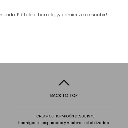
trada. Edítala o bórrala, ¡y comienza a escribir!
BACK TO TOP
- CREAMOS HORMIGÓN DESDE 1975
Hormigones preparados y morteros estabilizados.