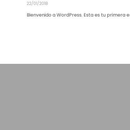
22/01/2018
Bienvenido a WordPress. Esta es tu primera en